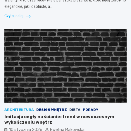
Walentynki to czas, kiedy wiele par szuka prezentów, które będą zarówno
eleganckie, jak i osobiste, a…
Czytaj dalej
ARCHITEKTURA
DESIGN WNĘTRZ
DIETA
PORADY
Imitacja cegły na ścianie: trend w nowoczesnym
wykończeniu wnętrz
10 stycznia 2026
Ewelina Makowska