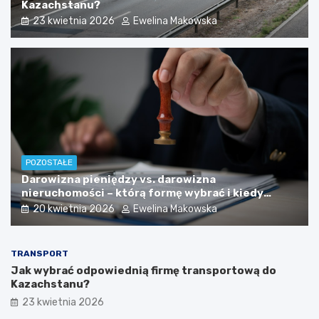
Kazachstanu?
23 kwietnia 2026
Ewelina Makowska
POZOSTAŁE
Darowizna pieniędzy vs. darowizna
nieruchomości – którą formę wybrać i kiedy
konieczny jest notariusz?
20 kwietnia 2026
Ewelina Makowska
TRANSPORT
Jak wybrać odpowiednią firmę transportową do
Kazachstanu?
23 kwietnia 2026