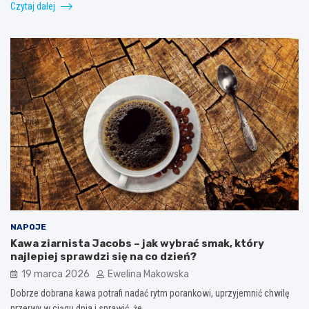
Czytaj dalej
NAPOJE
Kawa ziarnista Jacobs – jak wybrać smak, który
najlepiej sprawdzi się na co dzień?
19 marca 2026
Ewelina Makowska
Dobrze dobrana kawa potrafi nadać rytm porankowi, uprzyjemnić chwilę
przerwy w ciągu dnia i sprawić, że…