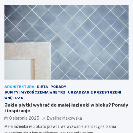
ARCHITEKTURA
DIETA
PORADY
SUFITY I WYKOŃCZENIA WNĘTRZ
URZĄDZANIE PRZESTRZENI
WNĘTRZA
Jakie płytki wybrać do małej łazienki w bloku? Porady
i inspiracje
8 sierpnia 2025
Ewelina Makowska
Mała łazienka w bloku to prawdziwe wyzwanie aranżacyjne. Sama
mierzyłam się z tym problemem, gdy remontowałam…