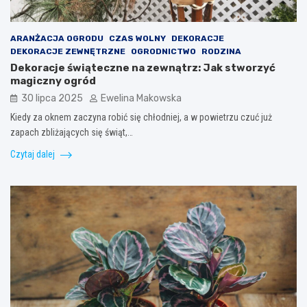
ARANŻACJA OGRODU
CZAS WOLNY
DEKORACJE
DEKORACJE ZEWNĘTRZNE
OGRODNICTWO
RODZINA
Dekoracje świąteczne na zewnątrz: Jak stworzyć
magiczny ogród
30 lipca 2025
Ewelina Makowska
Kiedy za oknem zaczyna robić się chłodniej, a w powietrzu czuć już
zapach zbliżających się świąt,…
Czytaj dalej