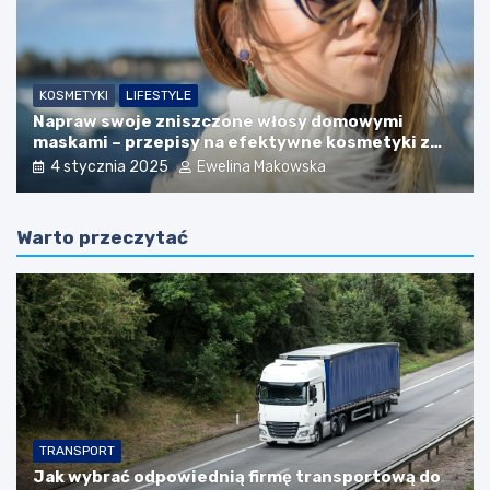
KOSMETYKI
LIFESTYLE
Napraw swoje zniszczone włosy domowymi
maskami – przepisy na efektywne kosmetyki z
naturalnych składników
4 stycznia 2025
Ewelina Makowska
Warto przeczytać
TRANSPORT
Jak wybrać odpowiednią firmę transportową do