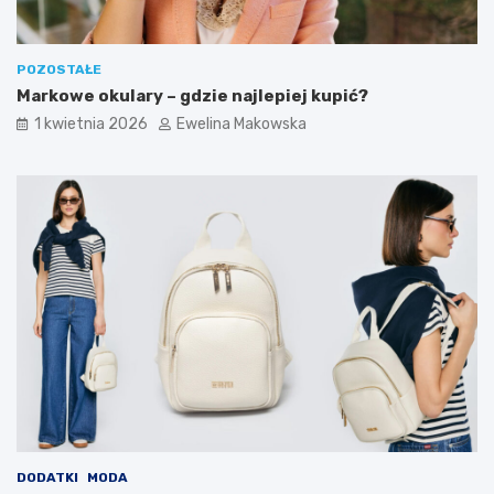
o
ó
m
b
o
?
w
POZOSTAŁE
e
Markowe okulary – gdzie najlepiej kupić?
g
1 kwietnia 2026
Ewelina Makowska
o
b
u
d
ż
e
t
u
DODATKI
MODA