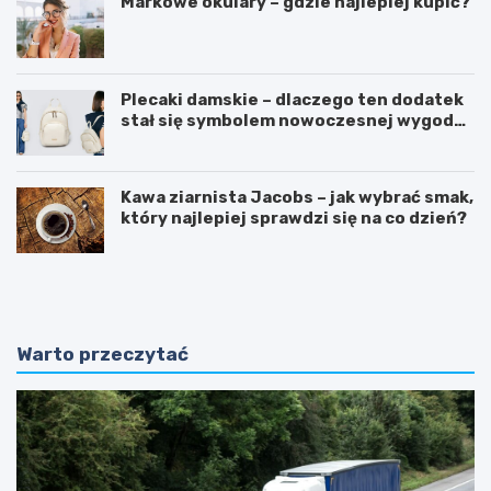
Markowe okulary – gdzie najlepiej kupić?
Plecaki damskie – dlaczego ten dodatek
stał się symbolem nowoczesnej wygody i
kobiecego stylu?
Kawa ziarnista Jacobs – jak wybrać smak,
który najlepiej sprawdzi się na co dzień?
O
P
d
o
k
r
r
a
y
d
Warto przeczytać
w
n
a
i
j
k
ą
:
c
J
n
a
a
k