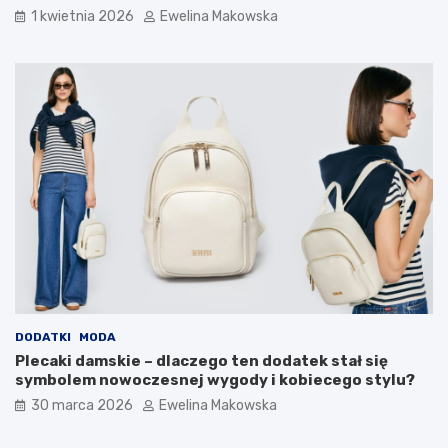
g
1 kwietnia 2026
Ewelina Makowska
o
b
u
d
ż
e
t
u
DODATKI
MODA
Plecaki damskie – dlaczego ten dodatek stał się
symbolem nowoczesnej wygody i kobiecego stylu?
30 marca 2026
Ewelina Makowska