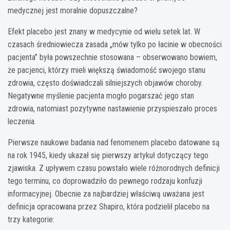
medycznej jest moralnie dopuszczalne?
Efekt placebo jest znany w medycynie od wielu setek lat. W
czasach średniowiecza zasada „mów tylko po łacinie w obecności
pacjenta” była powszechnie stosowana – obserwowano bowiem,
że pacjenci, którzy mieli większą świadomość swojego stanu
zdrowia, często doświadczali silniejszych objawów choroby.
Negatywne myślenie pacjenta mogło pogarszać jego stan
zdrowia, natomiast pozytywne nastawienie przyspieszało proces
leczenia.
Pierwsze naukowe badania nad fenomenem placebo datowane są
na rok 1945, kiedy ukazał się pierwszy artykuł dotyczący tego
zjawiska. Z upływem czasu powstało wiele różnorodnych definicji
tego terminu, co doprowadziło do pewnego rodzaju konfuzji
informacyjnej. Obecnie za najbardziej właściwą uważana jest
definicja opracowana przez Shapiro, która podzielił placebo na
trzy kategorie: