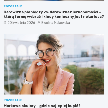
n
c
POZOSTAŁE
s
z
Darowizna pieniędzy vs. darowizna nieruchomości –
e
n
którą formę wybrać i kiedy konieczny jest notariusz?
d
y
l
i
20 kwietnia 2026
Ewelina Makowska
a
o
ś
s
r
z
o
c
d
z
o
ę
w
d
i
n
s
y
k
s
a
p
i
o
d
s
o
ó
m
b
o
?
w
POZOSTAŁE
e
Markowe okulary – gdzie najlepiej kupić?