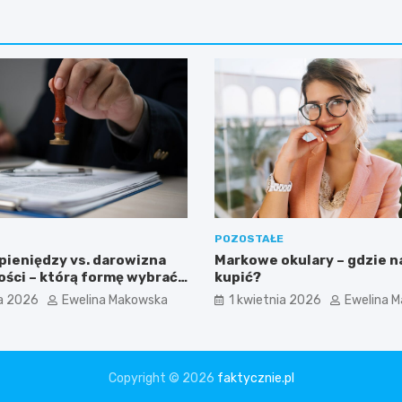
POZOSTAŁE
pieniędzy vs. darowizna
Markowe okulary – gdzie na
ści – którą formę wybrać i
kupić?
eczny jest notariusz?
a 2026
Ewelina Makowska
1 kwietnia 2026
Ewelina 
Copyright © 2026
faktycznie.pl