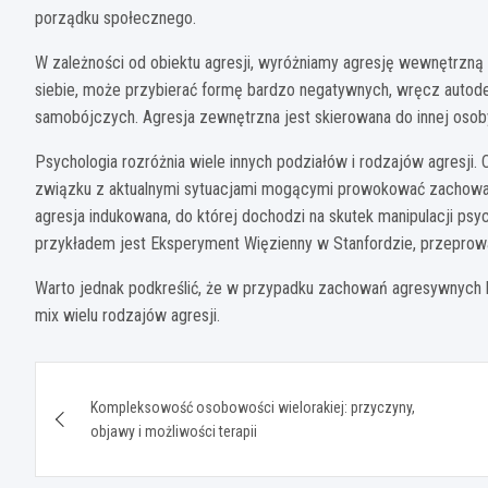
porządku społecznego.
W zależności od obiektu agresji, wyróżniamy agresję wewnętrzną
siebie, może przybierać formę bardzo negatywnych, wręcz autode
samobójczych. Agresja zewnętrzna jest skierowana do innej osoby
Psychologia rozróżnia wiele innych podziałów i rodzajów agresji.
związku z aktualnymi sytuacjami mogącymi prowokować zachowani
agresja indukowana, do której dochodzi na skutek manipulacji psyc
przykładem jest Eksperyment Więzienny w Stanfordzie, przeprow
Warto jednak podkreślić, że w przypadku zachowań agresywnych ba
mix wielu rodzajów agresji.
Nawigacja
Kompleksowość osobowości wielorakiej: przyczyny,
wpisu
objawy i możliwości terapii