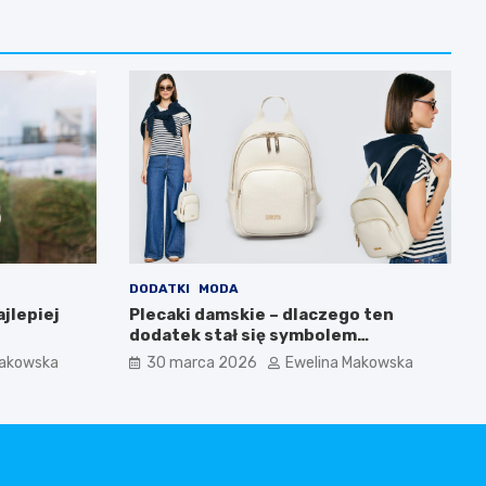
DODATKI
MODA
jlepiej
Plecaki damskie – dlaczego ten
dodatek stał się symbolem
nowoczesnej wygody i kobiecego
Makowska
30 marca 2026
Ewelina Makowska
stylu?