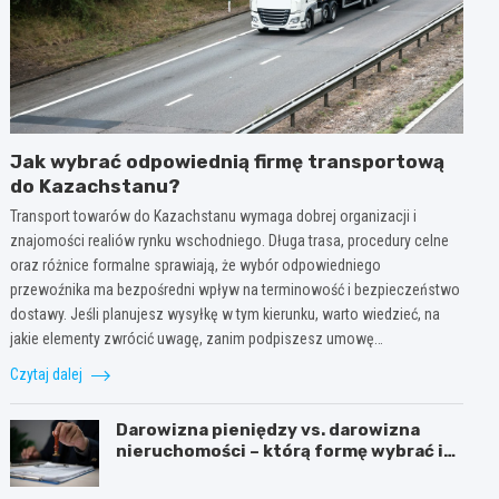
Jak wybrać odpowiednią firmę transportową
do Kazachstanu?
Transport towarów do Kazachstanu wymaga dobrej organizacji i
znajomości realiów rynku wschodniego. Długa trasa, procedury celne
oraz różnice formalne sprawiają, że wybór odpowiedniego
przewoźnika ma bezpośredni wpływ na terminowość i bezpieczeństwo
dostawy. Jeśli planujesz wysyłkę w tym kierunku, warto wiedzieć, na
jakie elementy zwrócić uwagę, zanim podpiszesz umowę…
Czytaj dalej
Darowizna pieniędzy vs. darowizna
nieruchomości – którą formę wybrać i
kiedy konieczny jest notariusz?