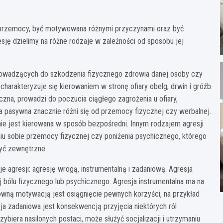
y przemocy, być motywowana różnymi przyczynami oraz być
esję dzielimy na różne rodzaje w zależności od sposobu jej
prowadzących do szkodzenia fizycznego zdrowia danej osoby czy
harakteryzuje się kierowaniem w stronę ofiary obelg, drwin i gróźb.
zna, prowadzi do poczucia ciągłego zagrożenia u ofiary,
a pasywna znacznie różni się od przemocy fizycznej czy werbalnej.
nie jest kierowana w sposób bezpośredni. Innym rodzajem agresji
iu sobie przemocy fizycznej czy poniżenia psychicznego, którego
być zewnętrzne.
 agresji: agresję wrogą, instrumentalną i zadaniową. Agresja
 bólu fizycznego lub psychicznego. Agresja instrumentalna ma na
główną motywacją jest osiągnięcie pewnych korzyści, na przykład
ja zadaniowa jest konsekwencją przyjęcia niektórych ról
zybiera nasilonych postaci, może służyć socjalizacji i utrzymaniu