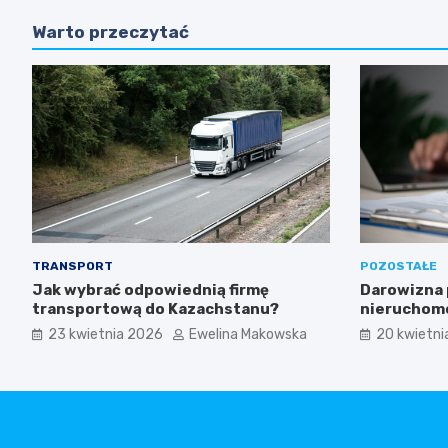
Warto przeczytać
TRANSPORT
POZOSTAŁE
Jak wybrać odpowiednią firmę
Darowizna 
transportową do Kazachstanu?
nieruchomo
kiedy koni
23 kwietnia 2026
Ewelina Makowska
20 kwietni