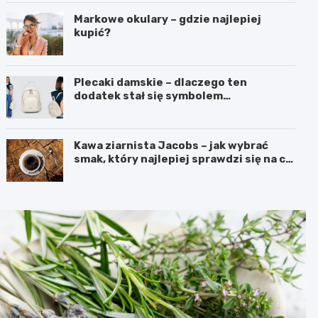
Markowe okulary – gdzie najlepiej
kupić?
Plecaki damskie – dlaczego ten
dodatek stał się symbolem
nowoczesnej wygody i kobiecego
stylu?
Kawa ziarnista Jacobs – jak wybrać
smak, który najlepiej sprawdzi się na co
dzień?