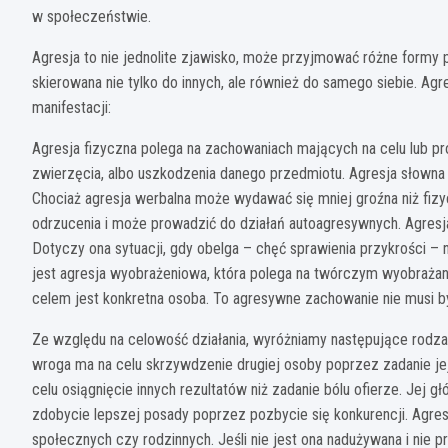
w społeczeństwie.
Agresja to nie jednolite zjawisko, może przyjmować różne form
skierowana nie tylko do innych, ale również do samego siebie. Agr
manifestacji:
Agresja fizyczna polega na zachowaniach mających na celu lub 
zwierzęcia, albo uszkodzenia danego przedmiotu. Agresja słowna c
Chociaż agresja werbalna może wydawać się mniej groźna niż fizyc
odrzucenia i może prowadzić do działań autoagresywnych. Agresj
Dotyczy ona sytuacji, gdy obelga – chęć sprawienia przykrości – 
jest agresja wyobrażeniowa, która polega na twórczym wyobrażan
celem jest konkretna osoba. To agresywne zachowanie nie musi 
Ze względu na celowość działania, wyróżniamy następujące rodzaje
wroga ma na celu skrzywdzenie drugiej osoby poprzez zadanie jej
celu osiągnięcie innych rezultatów niż zadanie bólu ofierze. Jej 
zdobycie lepszej posady poprzez pozbycie się konkurencji. Agres
społecznych czy rodzinnych. Jeśli nie jest ona nadużywana i nie pr