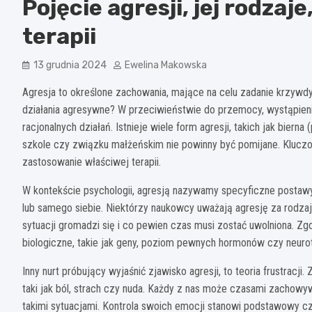
Pojęcie agresji, jej rodza
terapii
13 grudnia 2024
Ewelina Makowska
Agresja to określone zachowania, mające na celu zadanie krzywdy
działania agresywne? W przeciwieństwie do przemocy, wystąpienie 
racjonalnych działań. Istnieje wiele form agresji, takich jak biern
szkole czy związku małżeńskim nie powinny być pomijane. Klucz
zastosowanie właściwej terapii.
W kontekście psychologii, agresją nazywamy specyficzne postawy
lub samego siebie. Niektórzy naukowcy uważają agresję za rodz
sytuacji gromadzi się i co pewien czas musi zostać uwolniona. Zgo
biologiczne, takie jak geny, poziom pewnych hormonów czy neuro
Inny nurt próbujący wyjaśnić zjawisko agresji, to teoria frustracji.
taki jak ból, strach czy nuda. Każdy z nas może czasami zachowyw
takimi sytuacjami. Kontrola swoich emocji stanowi podstawowy cz