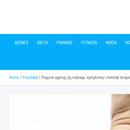
Skip
to
content
BIZNES
DIETA
FINANSE
FITNESS
MODA
M
Home
Psychika
Pojęcie agresji, jej rodzaje, symptomy i metody terapii