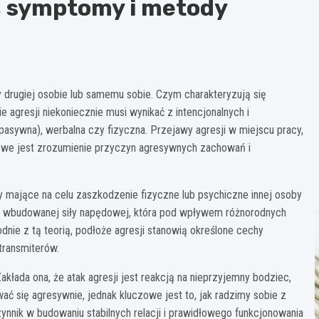
je, symptomy i metody
 drugiej osobie lub samemu sobie. Czym charakteryzują się
agresji niekoniecznie musi wynikać z intencjonalnych i
a (pasywna), werbalna czy fizyczna. Przejawy agresji w miejscu pracy,
owe jest zrozumienie przyczyn agresywnych zachowań i
 mające na celu zaszkodzenie fizyczne lub psychiczne innej osoby
aj wbudowanej siły napędowej, która pod wpływem różnorodnych
dnie z tą teorią, podłoże agresji stanowią określone cechy
transmiterów.
 Zakłada ona, że atak agresji jest reakcją na nieprzyjemny bodziec,
ać się agresywnie, jednak kluczowe jest to, jak radzimy sobie z
ynnik w budowaniu stabilnych relacji i prawidłowego funkcjonowania