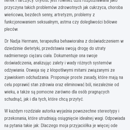
nerek i tarczycy. Otyłość jest również dziś rozpoznawana jako
przyczyna takich problemów zdrowotnych jak cukrzyca, choroba
wieńcowa, bezdech senny, artretyzm, problemy z
funkcjonowaniem seksualnym, astma czy dolegliwości bólowe
pleców.
Dr Nadja Hermann, terapeutka behawioralna z doświadczeniem w
dziedzinie dietetyki, przedstawia swoją drogę do utraty
nadmiernego ciężaru ciała. Dokumentuje ona swoje
doświadczenia, analizując zalety i wady różnych systemów
odżywiania. Oswaja się z kłopotliwymi mitami związanymi ze
zjawiskiem odchudzania. Proponuje proste zasady, które mają na
celu poprawić stan zdrowia oraz eliminować ból, niezależnie od
wieku, a także są pomocne zarówno dla osób pragnących
schudnąć, jak i dla tych, które chcą przytyć.
W każdym rozdziale autorka wyjaśnia powszechne stereotypy i
przekonania, które utrudniają osiągnięcie idealnej wagi. Odpowiada
na pytania takie jak: Dlaczego moja przyjaciółka je więcej ode