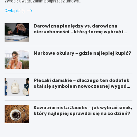
zwrócić uwagę, zanim podpiszesz umowę…
Czytaj dalej
Darowizna pieniędzy vs. darowizna
nieruchomości – którą formę wybrać i
kiedy konieczny jest notariusz?
Markowe okulary – gdzie najlepiej kupić?
Plecaki damskie – dlaczego ten dodatek
stał się symbolem nowoczesnej wygody i
kobiecego stylu?
Kawa ziarnista Jacobs – jak wybrać smak,
który najlepiej sprawdzi się na co dzień?
O
P
d
o
k
r