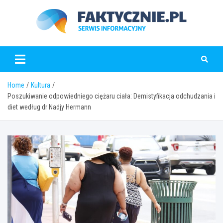
Skip
to
content
faktycznie.pl
Home
Kultura
Poszukiwanie odpowiedniego ciężaru ciała: Demistyfikacja odchudzania i
diet według dr Nadjy Hermann