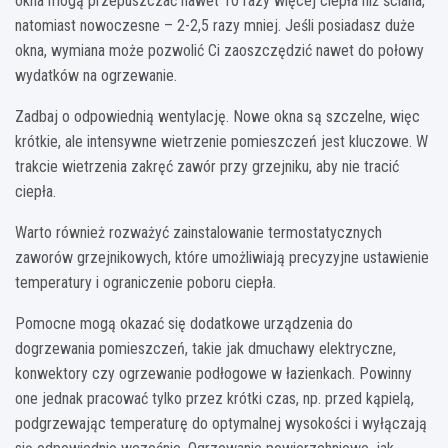
okna mogą przepuszczać nawet 10 razy więcej ciepła niż ściana,
natomiast nowoczesne – 2-2,5 razy mniej. Jeśli posiadasz duże
okna, wymiana może pozwolić Ci zaoszczędzić nawet do połowy
wydatków na ogrzewanie.
Zadbaj o odpowiednią wentylację. Nowe okna są szczelne, więc
krótkie, ale intensywne wietrzenie pomieszczeń jest kluczowe. W
trakcie wietrzenia zakręć zawór przy grzejniku, aby nie tracić
ciepła.
Warto również rozważyć zainstalowanie termostatycznych
zaworów grzejnikowych, które umożliwiają precyzyjne ustawienie
temperatury i ograniczenie poboru ciepła.
Pomocne mogą okazać się dodatkowe urządzenia do
dogrzewania pomieszczeń, takie jak dmuchawy elektryczne,
konwektory czy ogrzewanie podłogowe w łazienkach. Powinny
one jednak pracować tylko przez krótki czas, np. przed kąpielą,
podgrzewając temperaturę do optymalnej wysokości i wyłączają