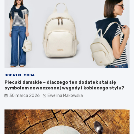
o
c
d
z
o
ę
w
d
i
n
s
y
k
s
a
p
i
o
d
s
o
ó
m
b
o
?
w
DODATKI
MODA
e
Plecaki damskie – dlaczego ten dodatek stał się
g
symbolem nowoczesnej wygody i kobiecego stylu?
o
30 marca 2026
Ewelina Makowska
b
u
d
ż
e
t
u