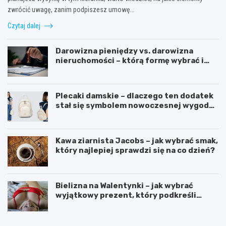
zwrócić uwagę, zanim podpiszesz umowę…
Czytaj dalej
Darowizna pieniędzy vs. darowizna
nieruchomości – którą formę wybrać i
kiedy konieczny jest notariusz?
Plecaki damskie – dlaczego ten dodatek
stał się symbolem nowoczesnej wygody i
kobiecego stylu?
Kawa ziarnista Jacobs – jak wybrać smak,
który najlepiej sprawdzi się na co dzień?
Bielizna na Walentynki – jak wybrać
wyjątkowy prezent, który podkreśli
uczucia?
O
P
d
o