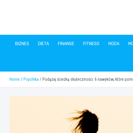
Skip
to
content
BIZNES
DIETA
FINANSE
FITNESS
MODA
M
Home
Psychika
Podążaj ścieżką skuteczności: 6 nawyków, które pom