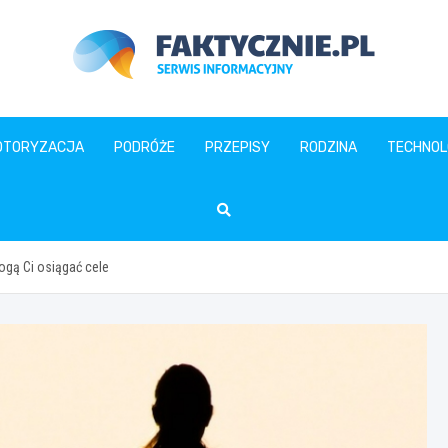
faktycznie.pl
OTORYZACJA
PODRÓŻE
PRZEPISY
RODZINA
TECHNOL
ogą Ci osiągać cele