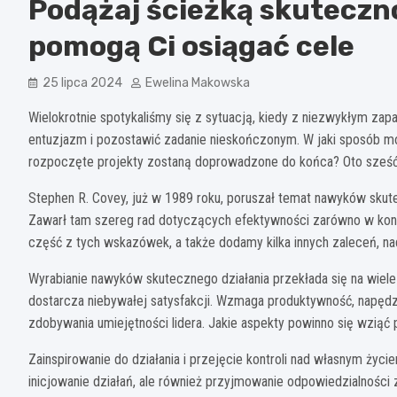
Podążaj ścieżką skuteczn
pomogą Ci osiągać cele
25 lipca 2024
Ewelina Makowska
Wielokrotnie spotykaliśmy się z sytuacją, kiedy z niezwykłym zap
entuzjazm i pozostawić zadanie nieskończonym. W jaki sposób mo
rozpoczęte projekty zostaną doprowadzone do końca? Oto sześć
Stephen R. Covey, już w 1989 roku, poruszał temat nawyków skut
Zawarł tam szereg rad dotyczących efektywności zarówno w kont
część z tych wskazówek, a także dodamy kilka innych zaleceń, na
Wyrabianie nawyków skutecznego działania przekłada się na wiele
dostarcza niebywałej satysfakcji. Wzmaga produktywność, napęd
zdobywania umiejętności lidera. Jakie aspekty powinno się wzią
Zainspirowanie do działania i przejęcie kontroli nad własnym życ
inicjowanie działań, ale również przyjmowanie odpowiedzialności 