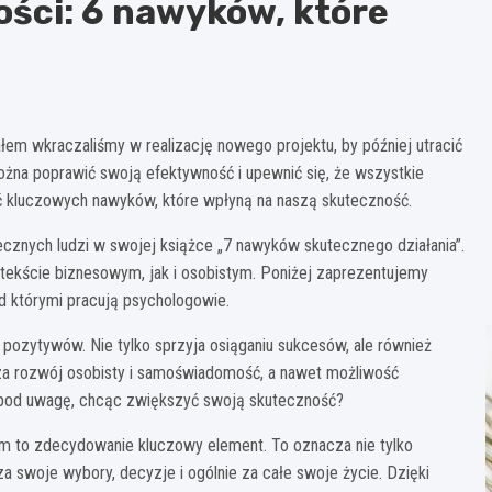
ości: 6 nawyków, które
ałem wkraczaliśmy w realizację nowego projektu, by później utracić
żna poprawić swoją efektywność i upewnić się, że wszystkie
 kluczowych nawyków, które wpłyną na naszą skuteczność.
ecznych ludzi w swojej książce „7 nawyków skutecznego działania”.
ekście biznesowym, jak i osobistym. Poniżej zaprezentujemy
d którymi pracują psychologowie.
 pozytywów. Nie tylko sprzyja osiąganiu sukcesów, ale również
za rozwój osobisty i samoświadomość, a nawet możliwość
ć pod uwagę, chcąc zwiększyć swoją skuteczność?
iem to zdecydowanie kluczowy element. To oznacza nie tylko
za swoje wybory, decyzje i ogólnie za całe swoje życie. Dzięki