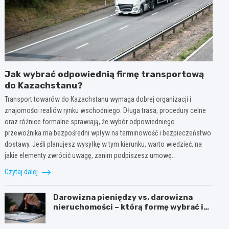
Jak wybrać odpowiednią firmę transportową
do Kazachstanu?
Transport towarów do Kazachstanu wymaga dobrej organizacji i
znajomości realiów rynku wschodniego. Długa trasa, procedury celne
oraz różnice formalne sprawiają, że wybór odpowiedniego
przewoźnika ma bezpośredni wpływ na terminowość i bezpieczeństwo
dostawy. Jeśli planujesz wysyłkę w tym kierunku, warto wiedzieć, na
jakie elementy zwrócić uwagę, zanim podpiszesz umowę…
Czytaj dalej
Darowizna pieniędzy vs. darowizna
nieruchomości – którą formę wybrać i
kiedy konieczny jest notariusz?