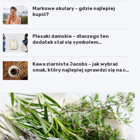
Markowe okulary – gdzie najlepiej
kupić?
Plecaki damskie – dlaczego ten
dodatek stał się symbolem
nowoczesnej wygody i kobiecego
stylu?
Kawa ziarnista Jacobs – jak wybrać
smak, który najlepiej sprawdzi się na co
dzień?