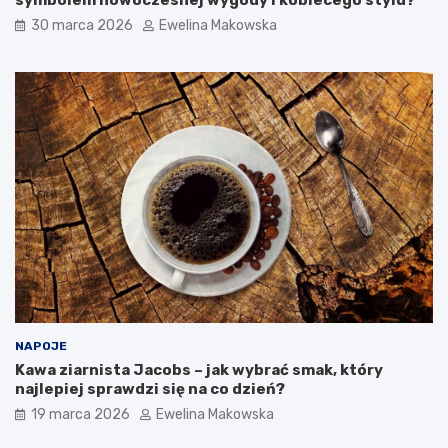
o
30 marca 2026
Ewelina Makowska
b
u
d
ż
e
t
u
NAPOJE
Kawa ziarnista Jacobs – jak wybrać smak, który
najlepiej sprawdzi się na co dzień?
19 marca 2026
Ewelina Makowska