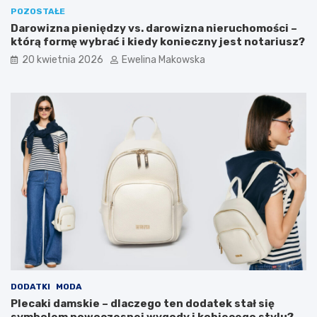
n
c
POZOSTAŁE
s
z
Darowizna pieniędzy vs. darowizna nieruchomości –
e
n
którą formę wybrać i kiedy konieczny jest notariusz?
d
y
l
i
20 kwietnia 2026
Ewelina Makowska
a
o
ś
s
r
z
o
c
d
z
o
ę
w
d
i
n
s
y
k
s
a
p
i
o
d
s
o
ó
m
b
o
?
w
DODATKI
MODA
e
Plecaki damskie – dlaczego ten dodatek stał się
g
symbolem nowoczesnej wygody i kobiecego stylu?