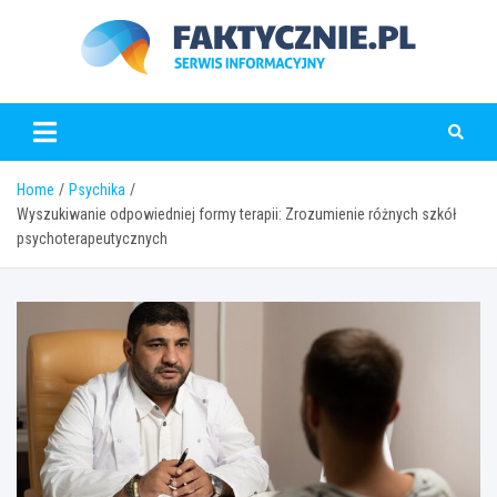
Skip
to
content
faktycznie.pl
Home
Psychika
Wyszukiwanie odpowiedniej formy terapii: Zrozumienie różnych szkół
psychoterapeutycznych