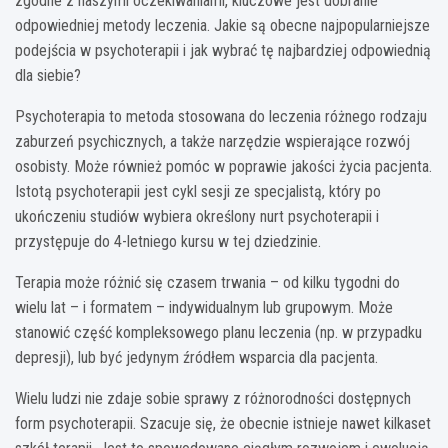
zgodne z naszymi oczekiwaniami, kluczowe jest dobranie
odpowiedniej metody leczenia. Jakie są obecne najpopularniejsze
podejścia w psychoterapii i jak wybrać tę najbardziej odpowiednią
dla siebie?
Psychoterapia to metoda stosowana do leczenia różnego rodzaju
zaburzeń psychicznych, a także narzędzie wspierające rozwój
osobisty. Może również pomóc w poprawie jakości życia pacjenta.
Istotą psychoterapii jest cykl sesji ze specjalistą, który po
ukończeniu studiów wybiera określony nurt psychoterapii i
przystępuje do 4-letniego kursu w tej dziedzinie.
Terapia może różnić się czasem trwania – od kilku tygodni do
wielu lat – i formatem – indywidualnym lub grupowym. Może
stanowić część kompleksowego planu leczenia (np. w przypadku
depresji), lub być jedynym źródłem wsparcia dla pacjenta.
Wielu ludzi nie zdaje sobie sprawy z różnorodności dostępnych
form psychoterapii. Szacuje się, że obecnie istnieje nawet kilkaset