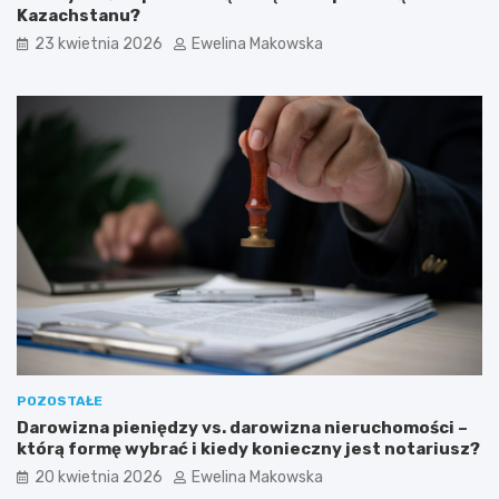
d
o
Kazachstanu?
y
k
23 kwietnia 2026
Ewelina Makowska
u
n
s
a
u
d
w
o
a
z
n
i
i
m
a
y
p
w
l
e
a
k
m
o
:
l
s
o
z
g
a
i
n
c
POZOSTAŁE
s
z
Darowizna pieniędzy vs. darowizna nieruchomości –
e
n
którą formę wybrać i kiedy konieczny jest notariusz?
d
y
l
i
20 kwietnia 2026
Ewelina Makowska
a
o