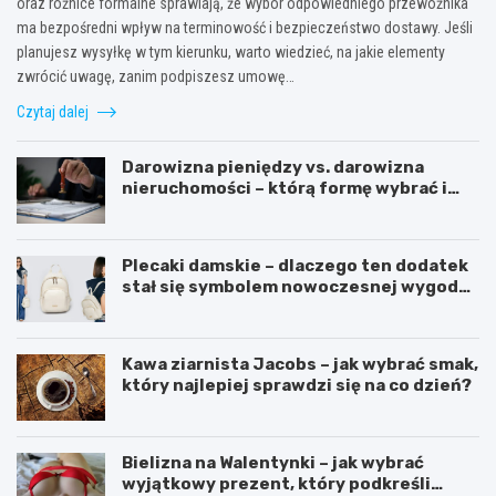
oraz różnice formalne sprawiają, że wybór odpowiedniego przewoźnika
ma bezpośredni wpływ na terminowość i bezpieczeństwo dostawy. Jeśli
planujesz wysyłkę w tym kierunku, warto wiedzieć, na jakie elementy
zwrócić uwagę, zanim podpiszesz umowę…
Czytaj dalej
Darowizna pieniędzy vs. darowizna
nieruchomości – którą formę wybrać i
kiedy konieczny jest notariusz?
Plecaki damskie – dlaczego ten dodatek
stał się symbolem nowoczesnej wygody i
kobiecego stylu?
Kawa ziarnista Jacobs – jak wybrać smak,
który najlepiej sprawdzi się na co dzień?
Bielizna na Walentynki – jak wybrać
wyjątkowy prezent, który podkreśli