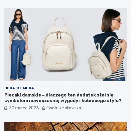
ś
s
r
z
o
c
d
z
o
ę
w
d
i
n
s
y
k
s
a
p
i
o
d
s
o
ó
m
b
o
?
w
DODATKI
MODA
e
Plecaki damskie – dlaczego ten dodatek stał się
g
symbolem nowoczesnej wygody i kobiecego stylu?
o
30 marca 2026
Ewelina Makowska
b
u
d
ż