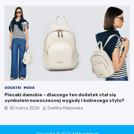
u
d
ż
e
t
u
DODATKI
MODA
Plecaki damskie – dlaczego ten dodatek stał się
symbolem nowoczesnej wygody i kobiecego stylu?
30 marca 2026
Ewelina Makowska