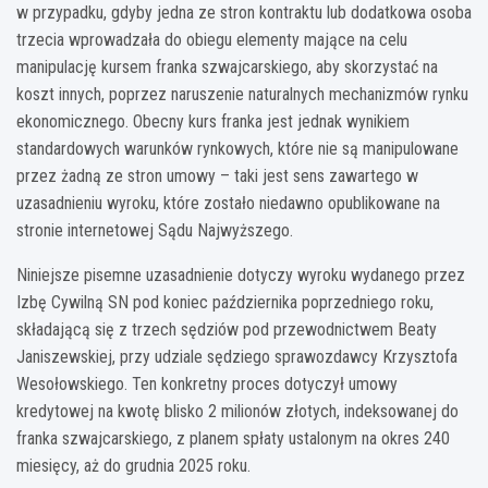
w przypadku, gdyby jedna ze stron kontraktu lub dodatkowa osoba
trzecia wprowadzała do obiegu elementy mające na celu
manipulację kursem franka szwajcarskiego, aby skorzystać na
koszt innych, poprzez naruszenie naturalnych mechanizmów rynku
ekonomicznego. Obecny kurs franka jest jednak wynikiem
standardowych warunków rynkowych, które nie są manipulowane
przez żadną ze stron umowy – taki jest sens zawartego w
uzasadnieniu wyroku, które zostało niedawno opublikowane na
stronie internetowej Sądu Najwyższego.
Niniejsze pisemne uzasadnienie dotyczy wyroku wydanego przez
Izbę Cywilną SN pod koniec października poprzedniego roku,
składającą się z trzech sędziów pod przewodnictwem Beaty
Janiszewskiej, przy udziale sędziego sprawozdawcy Krzysztofa
Wesołowskiego. Ten konkretny proces dotyczył umowy
kredytowej na kwotę blisko 2 milionów złotych, indeksowanej do
franka szwajcarskiego, z planem spłaty ustalonym na okres 240
miesięcy, aż do grudnia 2025 roku.