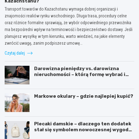
Kazachstanu?
Transport towarów do Kazachstanu wymaga dobrej organizacji i
znajomości realiów rynku wschodniego. Długa trasa, procedury celne
oraz różnice formalne sprawiają, że wybór odpowiedniego przewoźnika
ma bezpośredni wpływ na terminowość i bezpieczeństwo dostawy. Jeśli
planujesz wysyłkę w tym kierunku, warto wiedzieć, na jakie elementy
zwrócić uwagę, zanim podpiszesz umowę…
Czytaj dalej
Darowizna pieniędzy vs. darowizna
nieruchomości – którą formę wybrać i
kiedy konieczny jest notariusz?
Markowe okulary – gdzie najlepiej kupić?
Plecaki damskie – dlaczego ten dodatek
stał się symbolem nowoczesnej wygody i
kobiecego stylu?