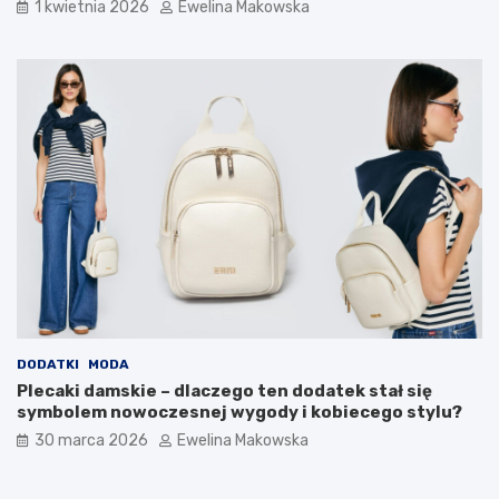
1 kwietnia 2026
Ewelina Makowska
o
b
u
d
ż
e
t
u
DODATKI
MODA
Plecaki damskie – dlaczego ten dodatek stał się
symbolem nowoczesnej wygody i kobiecego stylu?
30 marca 2026
Ewelina Makowska