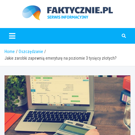
Skip
to
content
faktycznie.pl
Home
Oszczędzanie
Jakie zarobki zapewnią emeryturę na poziomie 3 tysięcy złotych?