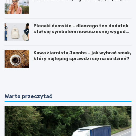
Plecaki damskie – dlaczego ten dodatek
stał się symbolem nowoczesnej wygody i
kobiecego stylu?
Kawa ziarnista Jacobs – jak wybrać smak,
który najlepiej sprawdzi się na co dzień?
O
P
d
o
k
r
r
a
y
d
Warto przeczytać
w
n
a
i
j
k
ą
:
c
J
n
a
a
k