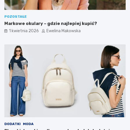
m
b
o
?
w
POZOSTAŁE
e
Markowe okulary – gdzie najlepiej kupić?
g
1 kwietnia 2026
Ewelina Makowska
o
b
u
d
ż
e
t
u
DODATKI
MODA