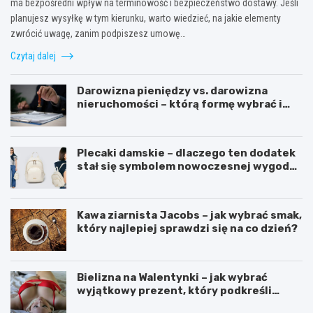
ma bezpośredni wpływ na terminowość i bezpieczeństwo dostawy. Jeśli
planujesz wysyłkę w tym kierunku, warto wiedzieć, na jakie elementy
zwrócić uwagę, zanim podpiszesz umowę…
Czytaj dalej
Darowizna pieniędzy vs. darowizna
nieruchomości – którą formę wybrać i
kiedy konieczny jest notariusz?
Plecaki damskie – dlaczego ten dodatek
stał się symbolem nowoczesnej wygody i
kobiecego stylu?
Kawa ziarnista Jacobs – jak wybrać smak,
który najlepiej sprawdzi się na co dzień?
Bielizna na Walentynki – jak wybrać
wyjątkowy prezent, który podkreśli
uczucia?
O
P