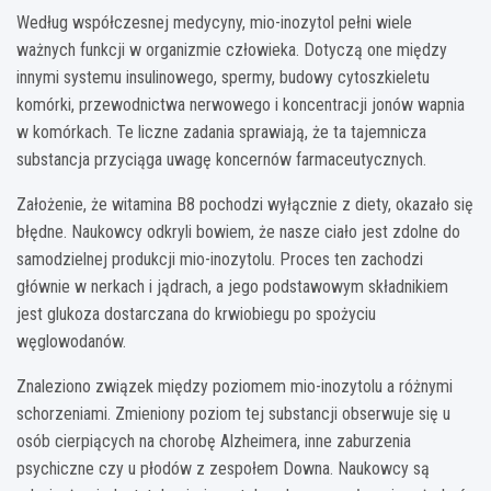
Według współczesnej medycyny, mio-inozytol pełni wiele
ważnych funkcji w organizmie człowieka. Dotyczą one między
innymi systemu insulinowego, spermy, budowy cytoszkieletu
komórki, przewodnictwa nerwowego i koncentracji jonów wapnia
w komórkach. Te liczne zadania sprawiają, że ta tajemnicza
substancja przyciąga uwagę koncernów farmaceutycznych.
Założenie, że witamina B8 pochodzi wyłącznie z diety, okazało się
błędne. Naukowcy odkryli bowiem, że nasze ciało jest zdolne do
samodzielnej produkcji mio-inozytolu. Proces ten zachodzi
głównie w nerkach i jądrach, a jego podstawowym składnikiem
jest glukoza dostarczana do krwiobiegu po spożyciu
węglowodanów.
Znaleziono związek między poziomem mio-inozytolu a różnymi
schorzeniami. Zmieniony poziom tej substancji obserwuje się u
osób cierpiących na chorobę Alzheimera, inne zaburzenia
psychiczne czy u płodów z zespołem Downa. Naukowcy są