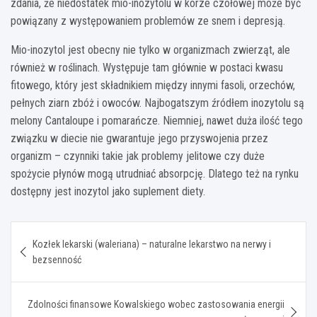
zdania, że niedostatek mio-inozytolu w korze czołowej może być
powiązany z występowaniem problemów ze snem i depresją.
Mio-inozytol jest obecny nie tylko w organizmach zwierząt, ale
również w roślinach. Występuje tam głównie w postaci kwasu
fitowego, który jest składnikiem między innymi fasoli, orzechów,
pełnych ziarn zbóż i owoców. Najbogatszym źródłem inozytolu są
melony Cantaloupe i pomarańcze. Niemniej, nawet duża ilość tego
związku w diecie nie gwarantuje jego przyswojenia przez
organizm – czynniki takie jak problemy jelitowe czy duże
spożycie płynów mogą utrudniać absorpcję. Dlatego też na rynku
dostępny jest inozytol jako suplement diety.
Nawigacja
Kozłek lekarski (waleriana) – naturalne lekarstwo na nerwy i
wpisu
bezsenność
Zdolności finansowe Kowalskiego wobec zastosowania energii