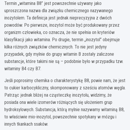
Termin „witamina B8” jest powszechnie używany jako
uproszczona nazwa dla związku chemicznego nazywanego
inozytolem. Ta definicja jest jednak nieprecyzyjna z dwóch
powodów. Po pierwsze, inozytol może być produkowany przez
organizm człowieka, co oznacza, że nie spełnia on kryteriów
klasyfikacji jako witamina. Po drugie, termin „inozytol” obejmuje
kilka różnych związków chemicznych. To nie jest jedyny
przypadek, gdy mylnie do grupy witamin B zostały zaliczone
substancje, które takimi nie są – podobnie było w przypadku tzw.
witaminy B4 czy B7.
Jeśli poprosimy chemika o charakterystykę B8, powie nam, że jest
to cukier karbocykliczny, skomponowany z sześciu atomów węgla.
Patrząc jednak bliżej na cząsteczkę inozytolu, widzimy, że
posiada ona wiele izomerów różniących się ułożeniem grup
hydroksylowych. Substancja, którą mylnie nazywamy witaminą B8,
to właściwie mio-inozytol, powszechnie spotykany w mózgu i
innych tkankach ssaków.