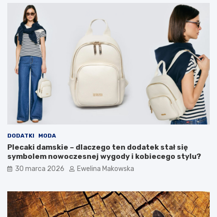
r
z
o
c
d
z
o
ę
w
d
i
n
s
y
k
s
a
p
i
o
d
s
o
ó
m
b
o
?
w
DODATKI
MODA
e
Plecaki damskie – dlaczego ten dodatek stał się
g
symbolem nowoczesnej wygody i kobiecego stylu?
o
30 marca 2026
Ewelina Makowska
b
u
d
ż
e