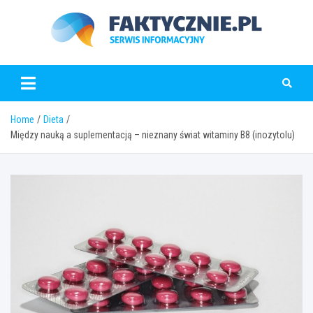
Skip
to
content
faktycznie.pl
Home
Dieta
Między nauką a suplementacją – nieznany świat witaminy B8 (inozytolu)