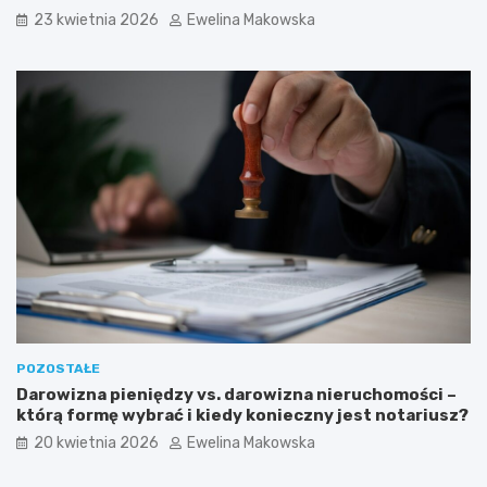
y
k
23 kwietnia 2026
Ewelina Makowska
u
n
s
a
u
d
w
o
a
z
n
i
i
m
a
y
p
w
l
e
a
k
m
o
:
l
s
o
z
g
a
i
n
c
POZOSTAŁE
s
z
Darowizna pieniędzy vs. darowizna nieruchomości –
e
n
którą formę wybrać i kiedy konieczny jest notariusz?
d
y
l
i
20 kwietnia 2026
Ewelina Makowska
a
o
ś
s