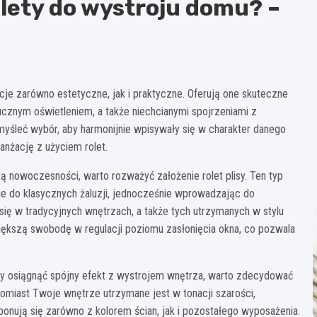
lety do wystroju domu? –
je zarówno estetyczne, jak i praktyczne. Oferują one skuteczne
cznym oświetleniem, a także niechcianymi spojrzeniami z
myśleć wybór, aby harmonijnie wpisywały się w charakter danego
ranżację z użyciem rolet.
ą nowoczesności, warto rozważyć założenie rolet plisy. Ten typ
uje do klasycznych żaluzji, jednocześnie wprowadzając do
ię w tradycyjnych wnętrzach, a także tych utrzymanych w stylu
większą swobodę w regulacji poziomu zasłonięcia okna, co pozwala
by osiągnąć spójny efekt z wystrojem wnętrza, warto zdecydować
 natomiast Twoje wnętrze utrzymane jest w tonacji szarości,
ponują się zarówno z kolorem ścian, jak i pozostałego wyposażenia.