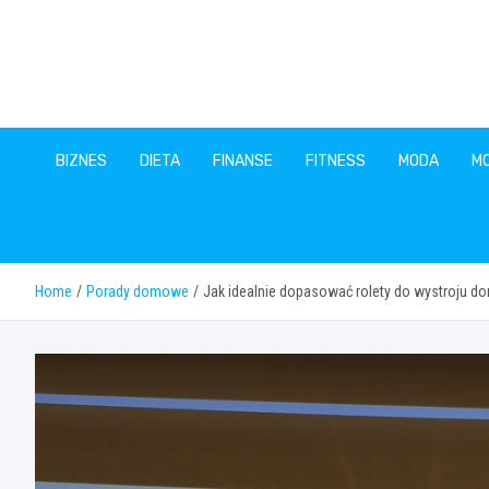
Skip
to
content
BIZNES
DIETA
FINANSE
FITNESS
MODA
M
Home
Porady domowe
Jak idealnie dopasować rolety do wystroju d