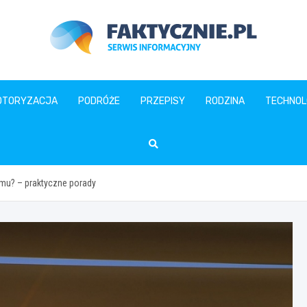
faktycznie.pl
OTORYZACJA
PODRÓŻE
PRZEPISY
RODZINA
TECHNOL
omu? – praktyczne porady