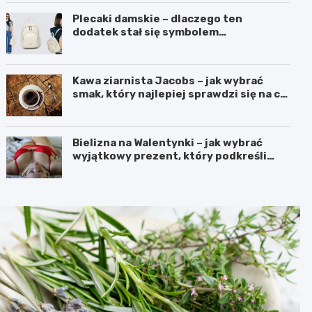
Plecaki damskie – dlaczego ten
dodatek stał się symbolem
nowoczesnej wygody i kobiecego
stylu?
Kawa ziarnista Jacobs – jak wybrać
smak, który najlepiej sprawdzi się na co
dzień?
Bielizna na Walentynki – jak wybrać
wyjątkowy prezent, który podkreśli
uczucia?