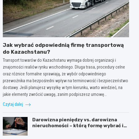
Jak wybrać odpowiednią firmę transportową
do Kazachstanu?
Transport towarów do Kazachstanu wymaga dobrej organizacji i
znajomości realiów rynku wschodniego. Długa trasa, procedury celne
oraz różnice formalne sprawiają, że wybór odpowiedniego
przewoźnika ma bezpośredni wpływ na terminowość i bezpieczeństwo
dostawy. Jeśli planujesz wysyłkę w tym kierunku, warto wiedzieć, na
jakie elementy zwrócić uwagę, zanim podpiszesz umowę…
Czytaj dalej
Darowizna pieniędzy vs. darowizna
nieruchomości – którą formę wybrać i
kiedy konieczny jest notariusz?