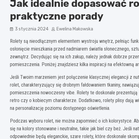
Jak idealnie dopasować ro
praktyczne porady
3 stycznia 2024
Ewelina Makowska
Rolety są nieodłącznym elementem wystroju wnętrz, pełniąc funkc
osłonięcie mieszkania przed nadmiarem światła słonecznego, sztu
zewnątrz. Decydując się na ich zakup, należy jednak dobrze prze
pomieszczenia. Poniżej znajdziesz kilka inspiracji na efektowną a
Jeśli Twoim marzeniem jest połączenie klasycznej elegancji z nut
rolet, charakteryzujący się drobnym fałdowaniem tkaniny, nawiąz
pomieszczenia nowoczesny vibe. Rolety te doskonale prezentują s
retro czy o kobiecym charakterze. Dodatkowo, rolety plisy dają 
na personalizację poziomu dostępnego oświetlenia.
Podczas wyboru rolet, nie można zapomnieć o ich kolorystyce. A
się na kolory stonowane i neutralne, takie jak biel czy beż. Jeśli
odpowiednie będą eleganckie, szare rolety, które doskonale skom