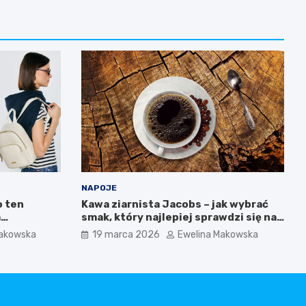
NAPOJE
o ten
Kawa ziarnista Jacobs – jak wybrać
m
smak, który najlepiej sprawdzi się na
biecego
co dzień?
Makowska
19 marca 2026
Ewelina Makowska