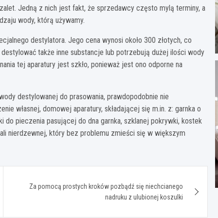
et. Jedną z nich jest fakt, że sprzedawcy często mylą terminy, a
dzaju wody, którą używamy.
cjalnego destylatora. Jego cena wynosi około 300 złotych, co
ą destylować także inne substancje lub potrzebują dużej ilości wody
nia tej aparatury jest szkło, ponieważ jest ono odporne na
 wody destylowanej do prasowania, prawdopodobnie nie
nie własnej, domowej aparatury, składającej się m.in. z: garnka o
i do pieczenia pasującej do dna garnka, szklanej pokrywki, kostek
tali nierdzewnej, który bez problemu zmieści się w większym
Za pomocą prostych kroków pozbądź się niechcianego
nadruku z ulubionej koszulki