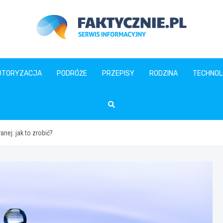
faktycznie.pl
OTORYZACJA
PODRÓŻE
PRZEPISY
RODZINA
TECHNOL
ej: jak to zrobić?