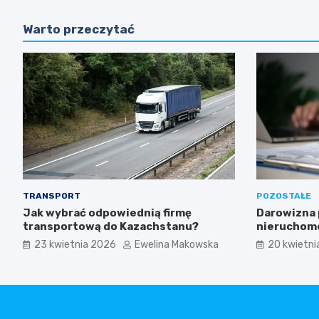
Warto przeczytać
TRANSPORT
POZOSTAŁE
Jak wybrać odpowiednią firmę
Darowizna 
transportową do Kazachstanu?
nieruchomo
kiedy koni
23 kwietnia 2026
Ewelina Makowska
20 kwietni