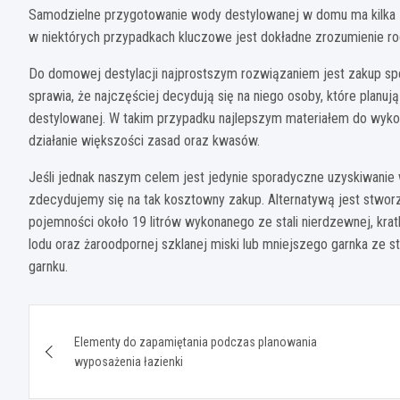
Samodzielne przygotowanie wody destylowanej w domu ma kilka zal
w niektórych przypadkach kluczowe jest dokładne zrozumienie ro
Do domowej destylacji najprostszym rozwiązaniem jest zakup spe
sprawia, że najczęściej decydują się na niego osoby, które planuj
destylowanej. W takim przypadku najlepszym materiałem do wykona
działanie większości zasad oraz kwasów.
Jeśli jednak naszym celem jest jedynie sporadyczne uzyskiwanie
zdecydujemy się na tak kosztowny zakup. Alternatywą jest stworze
pojemności około 19 litrów wykonanego ze stali nierdzewnej, kratk
lodu oraz żaroodpornej szklanej miski lub mniejszego garnka ze s
garnku.
Nawigacja
Elementy do zapamiętania podczas planowania
wpisu
wyposażenia łazienki