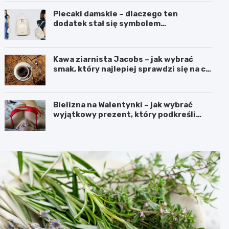
Plecaki damskie – dlaczego ten
dodatek stał się symbolem
nowoczesnej wygody i kobiecego
stylu?
Kawa ziarnista Jacobs – jak wybrać
smak, który najlepiej sprawdzi się na co
dzień?
Bielizna na Walentynki – jak wybrać
wyjątkowy prezent, który podkreśli
uczucia?