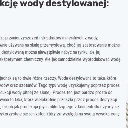
cję wody destylowanej:
dzaju zanieczyszczeń i składników mineralnych z wody,
ównie używana na skalę przemysłową, choć jej zastosowanie można
destylowaną można niewątpliwie nabyć na rynku, ale jej
eksperyment chemiczny. Ale jak samodzielnie wyprodukować wodę
 jednak są to dwie różne rzeczy. Woda destylowana to taka, która
tycydów oraz azotanów. Tego typu wodę uzyskujemy poprzez proces
dukcji wody pitnej ze słonej. Proces ten jest bardzo prosta do
a to taka, która wielokrotnie przeszła przez proces destylacji
h, takich jak produkcja płynu chłodzącego z koncentratu czy mycie
korzystuje się jonizator, który ze względu na swoją wysoką cenę