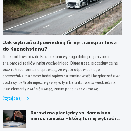
Jak wybrać odpowiednią firmę transportową
do Kazachstanu?
Transport towarów do Kazachstanu wymaga dobrej organizacji i
znajomości realiów rynku wschodniego. Długa trasa, procedury celne
oraz różnice formalne sprawiają, że wybór odpowiedniego
przewoźnika ma bezpośredni wpływ na terminowość i bezpieczeństwo
dostawy. Jeśli planujesz wysyłkę w tym kierunku, warto wiedzieć, na
jakie elementy zwrócić uwagę, zanim podpiszesz umowę…
Czytaj dalej
Darowizna pieniędzy vs. darowizna
nieruchomości – którą formę wybrać i
kiedy konieczny jest notariusz?