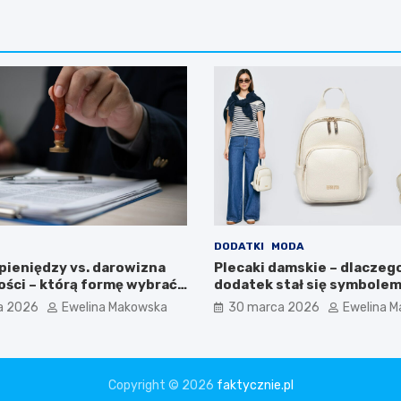
DODATKI
MODA
pieniędzy vs. darowizna
Plecaki damskie – dlaczeg
ści – którą formę wybrać i
dodatek stał się symbole
eczny jest notariusz?
nowoczesnej wygody i ko
a 2026
Ewelina Makowska
30 marca 2026
Ewelina 
stylu?
Copyright © 2026
faktycznie.pl