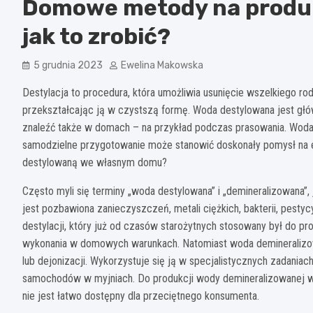
Domowe metody na produk
jak to zrobić?
5 grudnia 2023
Ewelina Makowska
Destylacja to procedura, która umożliwia usunięcie wszelkiego ro
przekształcając ją w czystszą formę. Woda destylowana jest gł
znaleźć także w domach – na przykład podczas prasowania. Woda 
samodzielne przygotowanie może stanowić doskonały pomysł na 
destylowaną we własnym domu?
Często myli się terminy „woda destylowana” i „demineralizowana”,
jest pozbawiona zanieczyszczeń, metali ciężkich, bakterii, pes
destylacji, który już od czasów starożytnych stosowany był do pro
wykonania w domowych warunkach. Natomiast woda demineralizowan
lub dejonizacji. Wykorzystuje się ją w specjalistycznych zadaniac
samochodów w myjniach. Do produkcji wody demineralizowanej wy
nie jest łatwo dostępny dla przeciętnego konsumenta.