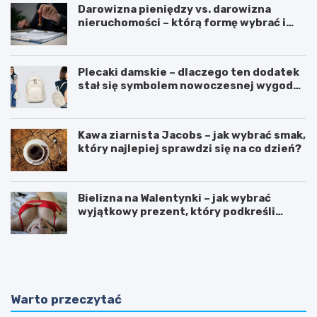
Darowizna pieniędzy vs. darowizna
nieruchomości – którą formę wybrać i
kiedy konieczny jest notariusz?
Plecaki damskie – dlaczego ten dodatek
stał się symbolem nowoczesnej wygody i
kobiecego stylu?
Kawa ziarnista Jacobs – jak wybrać smak,
który najlepiej sprawdzi się na co dzień?
Bielizna na Walentynki – jak wybrać
wyjątkowy prezent, który podkreśli
uczucia?
O
P
d
o
k
r
r
a
y
d
Warto przeczytać
w
n
a
i