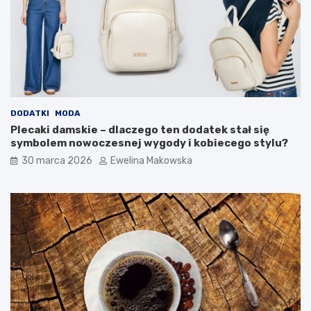
s
y
k
s
a
p
i
o
d
s
o
ó
m
b
o
?
w
DODATKI
MODA
e
Plecaki damskie – dlaczego ten dodatek stał się
g
symbolem nowoczesnej wygody i kobiecego stylu?
o
30 marca 2026
Ewelina Makowska
b
u
d
ż
e
t
u