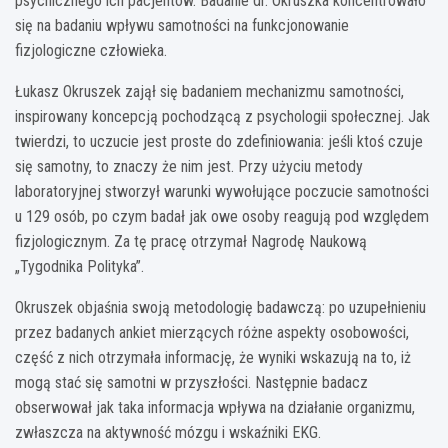
psychicznego ich pacjentów. Badanie dr. Okruszka koncentrowało
się na badaniu wpływu samotności na funkcjonowanie
fizjologiczne człowieka.
Łukasz Okruszek zajął się badaniem mechanizmu samotności,
inspirowany koncepcją pochodzącą z psychologii społecznej. Jak
twierdzi, to uczucie jest proste do zdefiniowania: jeśli ktoś czuje
się samotny, to znaczy że nim jest. Przy użyciu metody
laboratoryjnej stworzył warunki wywołujące poczucie samotności
u 129 osób, po czym badał jak owe osoby reagują pod względem
fizjologicznym. Za tę pracę otrzymał Nagrodę Naukową
„Tygodnika Polityka”.
Okruszek objaśnia swoją metodologię badawczą: po uzupełnieniu
przez badanych ankiet mierzących różne aspekty osobowości,
część z nich otrzymała informację, że wyniki wskazują na to, iż
mogą stać się samotni w przyszłości. Następnie badacz
obserwował jak taka informacja wpływa na działanie organizmu,
zwłaszcza na aktywność mózgu i wskaźniki EKG.