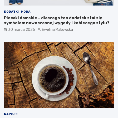
m
b
o
?
w
DODATKI
MODA
e
Plecaki damskie – dlaczego ten dodatek stał się
g
symbolem nowoczesnej wygody i kobiecego stylu?
o
30 marca 2026
Ewelina Makowska
b
u
d
ż
e
t
u
NAPOJE