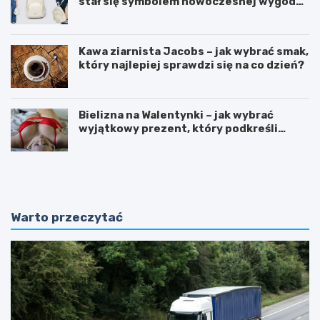
stał się symbolem nowoczesnej wygody i
kobiecego stylu?
Kawa ziarnista Jacobs – jak wybrać smak,
który najlepiej sprawdzi się na co dzień?
Bielizna na Walentynki – jak wybrać
wyjątkowy prezent, który podkreśli
uczucia?
O
P
d
o
k
r
r
a
y
d
Warto przeczytać
w
n
a
i
j
k
ą
:
c
J
n
a
a
k
t
p