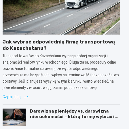
Jak wybrać odpowiednią firmę transportową
do Kazachstanu?
Transport towarów do Kazachstanu wymaga dobrej organizacji i
znajomości realiów rynku wschodniego. Długa trasa, procedury celne
oraz różnice formalne sprawiają, że wybór odpowiedniego
przewoźnika ma bezpośredni wpływ na terminowość i bezpieczeństwo
dostawy. Jeśli planujesz wysyłkę w tym kierunku, warto wiedzieć, na
jakie elementy zwrócić uwagę, zanim podpiszesz umowę…
Czytaj dalej
Darowizna pieniędzy vs. darowizna
nieruchomości – którą formę wybrać i
kiedy konieczny jest notariusz?