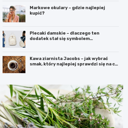
Markowe okulary – gdzie najlepiej
kupić?
Plecaki damskie – dlaczego ten
dodatek stał się symbolem
nowoczesnej wygody i kobiecego
stylu?
Kawa ziarnista Jacobs – jak wybrać
smak, który najlepiej sprawdzi się na co
dzień?