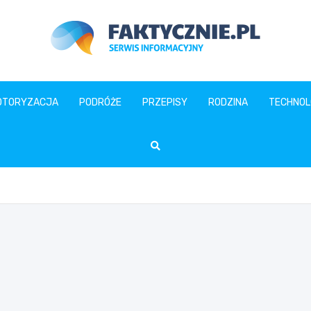
faktycznie.pl
OTORYZACJA
PODRÓŻE
PRZEPISY
RODZINA
TECHNOL