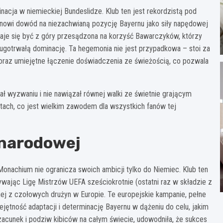
ja w niemieckiej Bundeslidze. Klub ten jest rekordzistą pod
anowi dowód na niezachwianą pozycję Bayernu jako siły napędowej
ydaje się być z góry przesądzona na korzyść Bawarczyków, którzy
gotrwałą dominację. Ta hegemonia nie jest przypadkowa – stoi za
 oraz umiejętne łączenie doświadczenia ze świeżością, co pozwala
ał wyzwaniu i nie nawiązał równej walki ze świetnie grającym
tach, co jest wielkim zawodem dla wszystkich fanów tej
ynarodowej
onachium nie ogranicza swoich ambicji tylko do Niemiec. Klub ten
wając Ligę Mistrzów UEFA sześciokrotnie (ostatni raz w składzie z
ej z czołowych drużyn w Europie. Te europejskie kampanie, pełne
ętność adaptacji i determinację Bayernu w dążeniu do celu, jakim
zacunek i podziw kibiców na całym świecie, udowodniła, że sukces