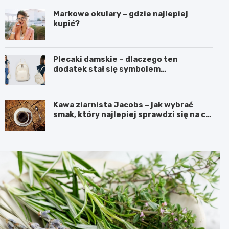
Markowe okulary – gdzie najlepiej
kupić?
Plecaki damskie – dlaczego ten
dodatek stał się symbolem
nowoczesnej wygody i kobiecego
stylu?
Kawa ziarnista Jacobs – jak wybrać
smak, który najlepiej sprawdzi się na co
dzień?