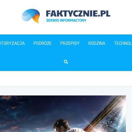
faktycznie.pl
OTORYZACJA
PODRÓŻE
PRZEPISY
RODZINA
TECHNOL