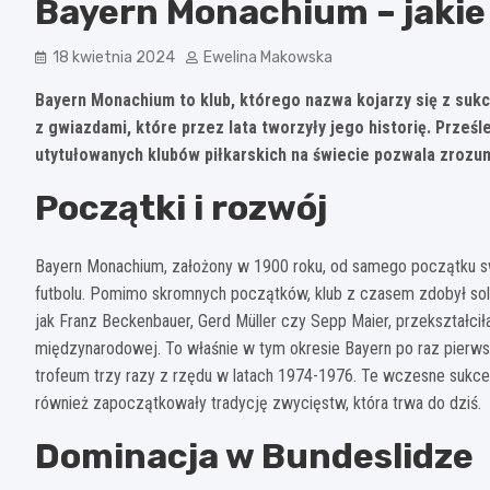
Bayern Monachium – jakie
18 kwietnia 2024
Ewelina Makowska
Bayern Monachium to klub, którego nazwa kojarzy się z sukc
z gwiazdami, które przez lata tworzyły jego historię. Prześl
utytułowanych klubów piłkarskich na świecie pozwala zrozum
Początki i rozwój
Bayern Monachium, założony w 1900 roku, od samego początku sw
futbolu. Pomimo skromnych początków, klub z czasem zdobył soli
jak Franz Beckenbauer, Gerd Müller czy Sepp Maier, przekształciła
międzynarodowej. To właśnie w tym okresie Bayern po raz pier
trofeum trzy razy z rzędu w latach 1974-1976. Te wczesne sukcesy
również zapoczątkowały tradycję zwycięstw, która trwa do dziś.
Dominacja w Bundeslidze