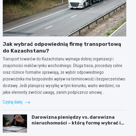
Jak wybrać odpowiednią firmę transportową
do Kazachstanu?
Transport towarów do Kazachstanu wymaga dobrej organizacji i
znajomości realiów rynku wschodniego. Długa trasa, procedury celne
oraz różnice formalne sprawiają, że wybór odpowiedniego
przewoźnika ma bezpośredni wpływ na terminowość i bezpieczeństwo
dostawy. Jeśli planujesz wysyłkę w tym kierunku, warto wiedzieć, na
jakie elementy zwrócić uwagę, zanim podpiszesz umowę…
Czytaj dalej
Darowizna pieniędzy vs. darowizna
nieruchomości – którą formę wybrać i
kiedy konieczny jest notariusz?