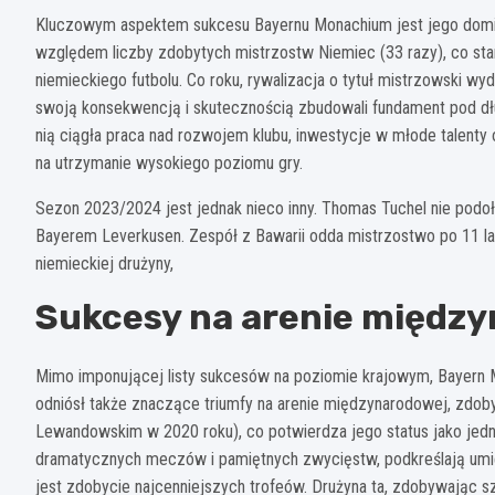
Kluczowym aspektem sukcesu Bayernu Monachium jest jego dominac
względem liczby zdobytych mistrzostw Niemiec (33 razy), co st
niemieckiego futbolu. Co roku, rywalizacja o tytuł mistrzowski w
swoją konsekwencją i skutecznością zbudowali fundament pod dłu
nią ciągła praca nad rozwojem klubu, inwestycje w młode talenty
na utrzymanie wysokiego poziomu gry.
Sezon 2023/2024 jest jednak nieco inny. Thomas Tuchel nie podoł
Bayerem Leverkusen. Zespół z Bawarii odda mistrzostwo po 11 la
niemieckiej drużyny,
Sukcesy na arenie międz
Mimo imponującej listy sukcesów na poziomie krajowym, Bayern M
odniósł także znaczące triumfy na arenie międzynarodowej, zdoby
Lewandowskim w 2020 roku), co potwierdza jego status jako jedn
dramatycznych meczów i pamiętnych zwycięstw, podkreślają umiej
jest zdobycie najcenniejszych trofeów. Drużyna ta, zdobywając s