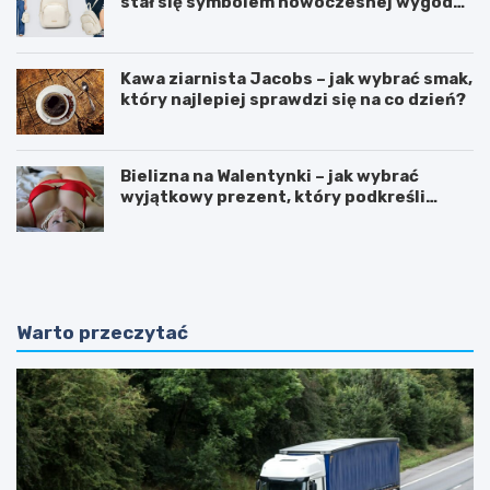
stał się symbolem nowoczesnej wygody i
kobiecego stylu?
Kawa ziarnista Jacobs – jak wybrać smak,
który najlepiej sprawdzi się na co dzień?
Bielizna na Walentynki – jak wybrać
wyjątkowy prezent, który podkreśli
uczucia?
O
P
d
o
k
r
r
a
y
d
Warto przeczytać
w
n
a
i
j
k
ą
:
c
J
n
a
a
k
t
p