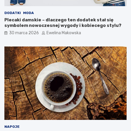
m
b
o
?
w
DODATKI
MODA
e
Plecaki damskie – dlaczego ten dodatek stał się
g
symbolem nowoczesnej wygody i kobiecego stylu?
o
30 marca 2026
Ewelina Makowska
b
u
d
ż
e
t
u
NAPOJE