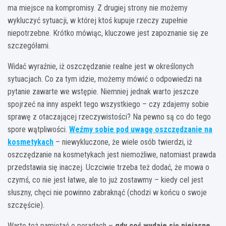
ma miejsce na kompromisy. Z drugiej strony nie możemy
wykluczyć sytuacji, w której ktoś kupuje rzeczy zupełnie
niepotrzebne. Krótko mówiąc, kluczowe jest zapoznanie się ze
szczegółami.
Widać wyraźnie, iż oszczędzanie realne jest w określonych
sytuacjach. Co za tym idzie, możemy mówić o odpowiedzi na
pytanie zawarte we wstępie. Niemniej jednak warto jeszcze
spojrzeć na inny aspekt tego wszystkiego – czy zdajemy sobie
sprawę z otaczającej rzeczywistości? Na pewno są co do tego
spore wątpliwości.
Weźmy sobie pod uwagę oszczędzanie na
kosmetykach
– niewykluczone, że wiele osób twierdzi, iż
oszczędzanie na kosmetykach jest niemożliwe, natomiast prawda
przedstawia się inaczej. Uczciwie trzeba też dodać, że mowa o
czymś, co nie jest łatwe, ale to już zostawmy – kiedy cel jest
słuszny, chęci nie powinno zabraknąć (chodzi w końcu o swoje
szczęście).
Warto też pamiętać o poradach –
gdy coś wydaje się niejasne,