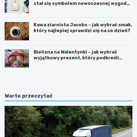
stał się symbolem nowoczesnej wygody i
kobiecego stylu?
Kawa ziarnista Jacobs – jak wybrać smak,
który najlepiej sprawdzi się na co dzień?
Bielizna na Walentynki – jak wybrać
wyjątkowy prezent, który podkreśli
uczucia?
O
P
d
o
k
r
r
a
y
d
Warto przeczytać
w
n
a
i
j
k
ą
:
c
J
n
a
a
k
t
p