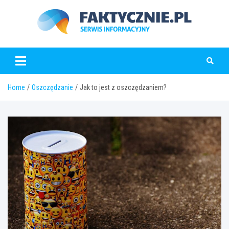
Skip
to
content
faktycznie.pl
Home
Oszczędzanie
Jak to jest z oszczędzaniem?