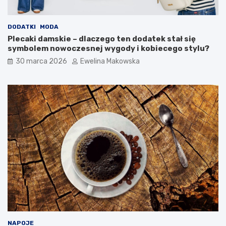
m
b
o
?
w
DODATKI
MODA
e
Plecaki damskie – dlaczego ten dodatek stał się
g
symbolem nowoczesnej wygody i kobiecego stylu?
o
30 marca 2026
Ewelina Makowska
b
u
d
ż
e
t
u
NAPOJE