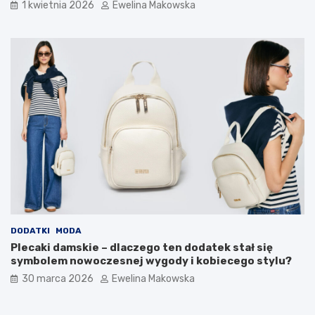
1 kwietnia 2026
Ewelina Makowska
o
b
u
d
ż
e
t
u
DODATKI
MODA
Plecaki damskie – dlaczego ten dodatek stał się
symbolem nowoczesnej wygody i kobiecego stylu?
30 marca 2026
Ewelina Makowska