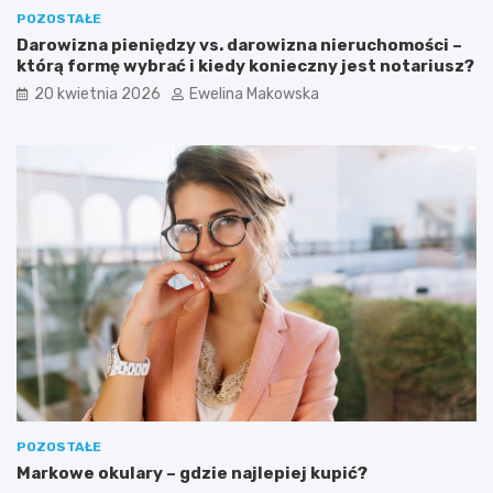
n
c
POZOSTAŁE
s
z
Darowizna pieniędzy vs. darowizna nieruchomości –
e
n
którą formę wybrać i kiedy konieczny jest notariusz?
d
y
l
i
20 kwietnia 2026
Ewelina Makowska
a
o
ś
s
r
z
o
c
d
z
o
ę
w
d
i
n
s
y
k
s
a
p
i
o
d
s
o
ó
m
b
o
?
w
POZOSTAŁE
e
Markowe okulary – gdzie najlepiej kupić?
g