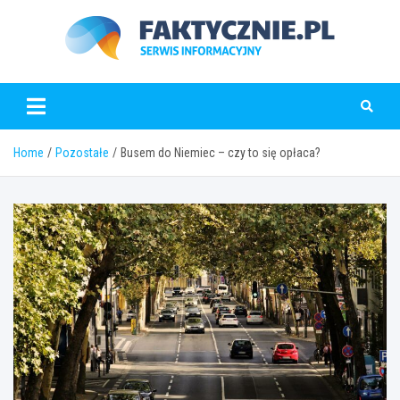
Skip
to
content
faktycznie.pl
Home
Pozostałe
Busem do Niemiec – czy to się opłaca?